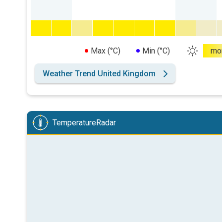
Max (°C)
Min (°C)
mo
Weather Trend United Kingdom
TemperatureRadar