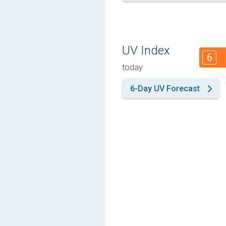
UV Index
6
today
6-Day UV Forecast