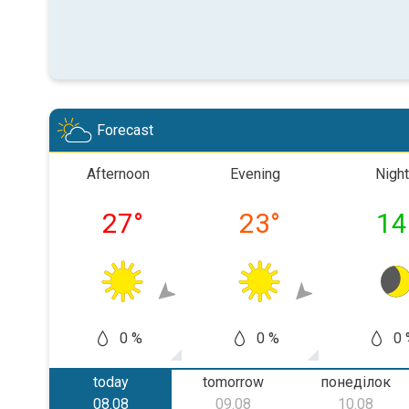
Forecast
Afternoon
Evening
Night
27
°
23
°
14
0 %
0 %
0 
today
tomorrow
понеділок
08.08
09.08
10.08