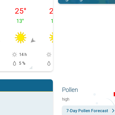
ок, 10.08
вівторок, 11.08
середа, 12.08
четвер, 13.08
25
°
29
°
35
°
13
°
14
°
15
°
14 h
14 h
14 h
5 %
0 %
0 %
Pollen
high
7-Day Pollen Forecast