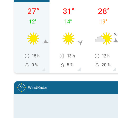
субота, 08.08
неділя, 09.08
понеділ
27
°
31
°
28
°
12
°
14
°
19
°
15 h
13 h
12 h
0 %
5 %
20 %
WindRadar