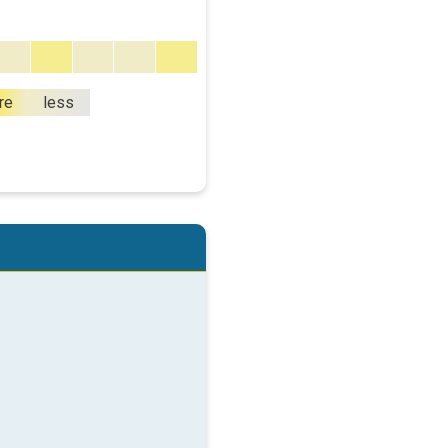
re
less