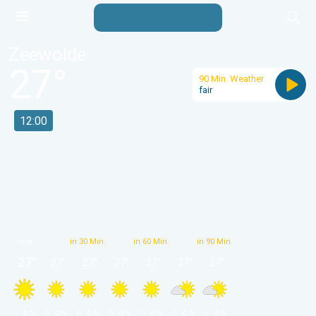
Zeewolde
27
°
90 Min. Weather
fair
12:00
now
in 30 Min.
in 60 Min.
in 90 Min.
27
°
27
°
27
°
27
°
27
°
27
°
27
°
 0 % 
 0 % 
 0 % 
 0 % 
 0 % 
 0 % 
 0 % 