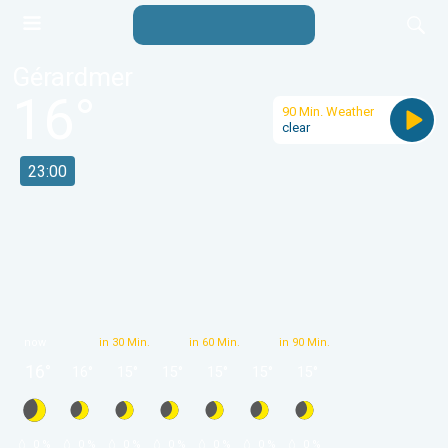
Gérardmer
16
°
90 Min. Weather
clear
23:00
now
in 30 Min.
in 60 Min.
in 90 Min.
16
°
16
°
15
°
15
°
15
°
15
°
15
°
 0 % 
 0 % 
 0 % 
 0 % 
 0 % 
 0 % 
 0 % 