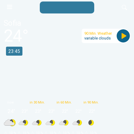
Sofia
24
°
90 Min. Weather
variable clouds
23:45
now
in 30 Min.
in 60 Min.
in 90 Min.
24
°
23
°
23
°
23
°
22
°
22
°
22
°
 10 % 
 10 % 
 10 % 
 10 % 
 10 % 
 10 % 
 10 % 