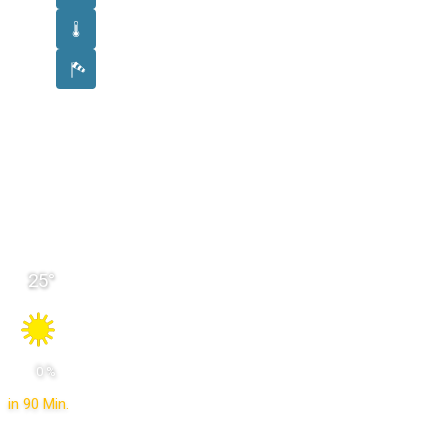
25
°
 0 % 
in 90 Min.