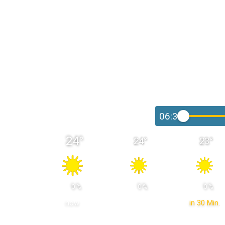
06:30
24
°
24
°
23
°
 0 % 
 0 % 
 0 % 
now
in 30 Min.