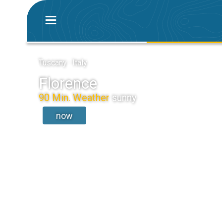
Tuscany · Italy
Florence
90 Min. Weather
sunny
now