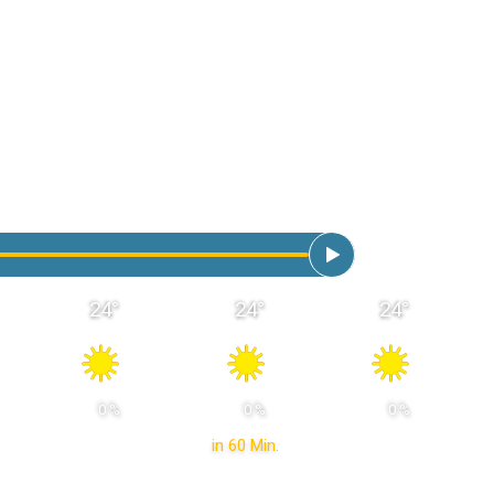
24
°
24
°
24
°
 0 % 
 0 % 
 0 % 
in 60 Min.