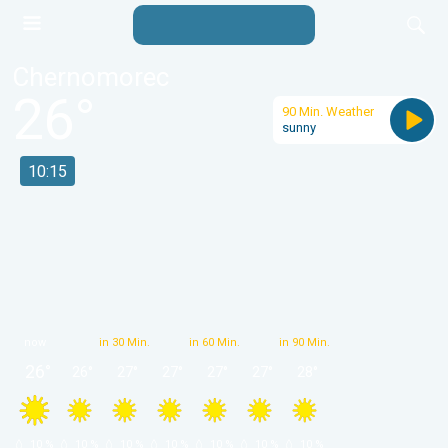
Chernomorec
26
°
90 Min. Weather
sunny
10:15
now
in 30 Min.
in 60 Min.
in 90 Min.
26
°
26
°
27
°
27
°
27
°
27
°
28
°
 10 % 
 10 % 
 10 % 
 10 % 
 10 % 
 10 % 
 10 % 