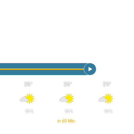
28
°
28
°
29
°
 20 % 
 20 % 
 20 % 
in 60 Min.