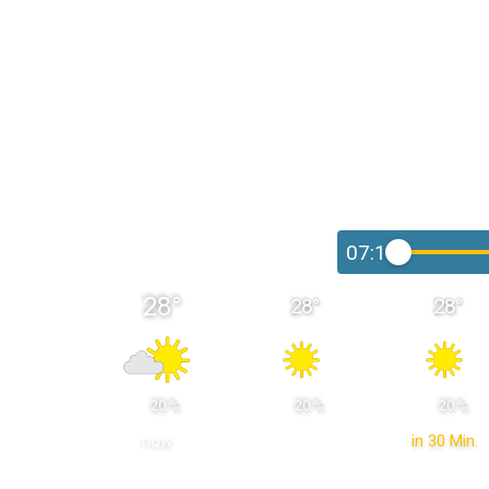
07:15
28
°
28
°
28
°
 20 % 
 20 % 
 20 % 
now
in 30 Min.