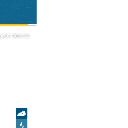
pá 07. 08.
07:22