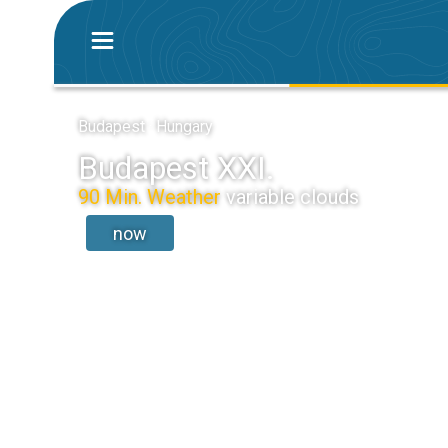
Budapest · Hungary
Budapest XXI.
90 Min. Weather
variable clouds
now