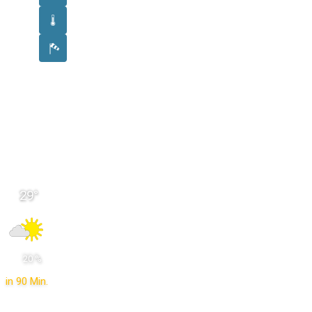
29
°
 20 % 
in 90 Min.