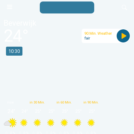
Beverwijk
24
°
90 Min. Weather
fair
10:30
now
in 30 Min.
in 60 Min.
in 90 Min.
24
°
24
°
25
°
25
°
25
°
25
°
25
°
 0 % 
 0 % 
 0 % 
 0 % 
 0 % 
 0 % 
 0 % 