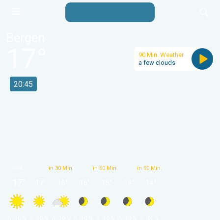
Bergen
17
°
90 Min. Weather
a few clouds
20:45
now
in 30 Min.
in 60 Min.
in 90 Min.
17
°
17
°
16
°
16
°
15
°
14
°
14
°
 10 % 
 10 % 
 10 % 
 10 % 
 10 % 
 10 % 
 10 % 